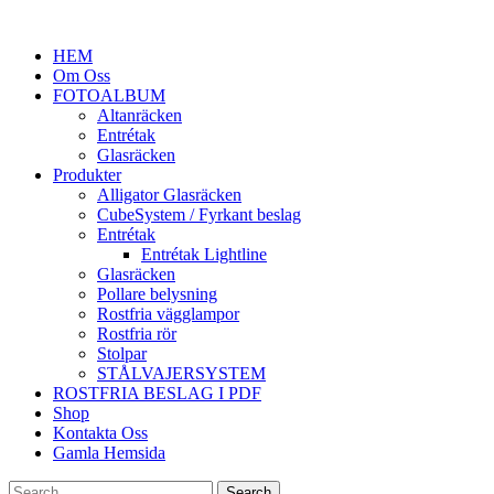
HEM
Om Oss
FOTOALBUM
Altanräcken
Entrétak
Glasräcken
Produkter
Alligator Glasräcken
CubeSystem / Fyrkant beslag
Entrétak
Entrétak Lightline
Glasräcken
Pollare belysning
Rostfria vägglampor
Rostfria rör
Stolpar
STÅLVAJERSYSTEM
ROSTFRIA BESLAG I PDF
Shop
Kontakta Oss
Gamla Hemsida