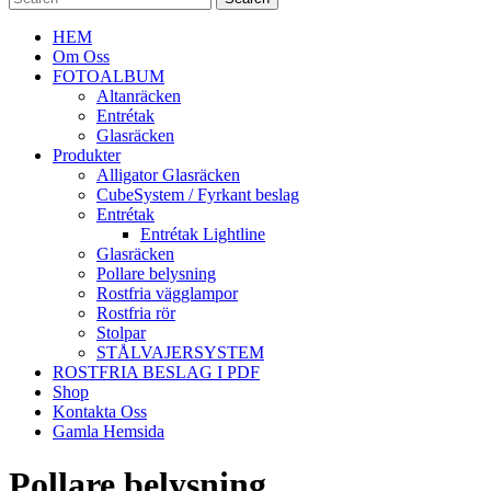
HEM
Om Oss
FOTOALBUM
Altanräcken
Entrétak
Glasräcken
Produkter
Alligator Glasräcken
CubeSystem / Fyrkant beslag
Entrétak
Entrétak Lightline
Glasräcken
Pollare belysning
Rostfria vägglampor
Rostfria rör
Stolpar
STÅLVAJERSYSTEM
ROSTFRIA BESLAG I PDF
Shop
Kontakta Oss
Gamla Hemsida
Pollare belysning