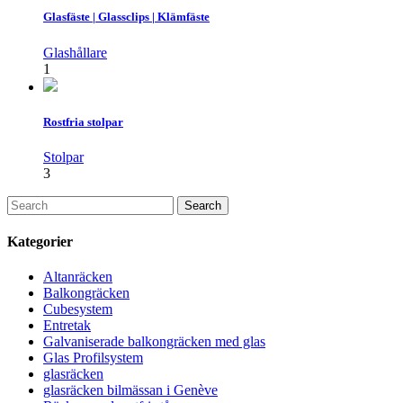
Glasfäste | Glassclips | Klämfäste
Glashållare
1
Rostfria stolpar
Stolpar
3
Kategorier
Altanräcken
Balkongräcken
Cubesystem
Entretak
Galvaniserade balkongräcken med glas
Glas Profilsystem
glasräcken
glasräcken bilmässan i Genève