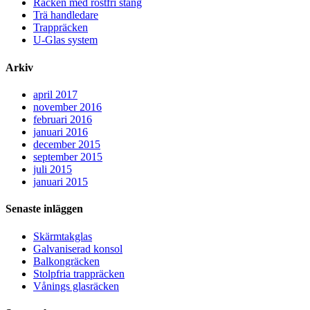
Räcken med rostfri stång
Trä handledare
Trappräcken
U-Glas system
Arkiv
april 2017
november 2016
februari 2016
januari 2016
december 2015
september 2015
juli 2015
januari 2015
Senaste inläggen
Skärmtakglas
Galvaniserad konsol
Balkongräcken
Stolpfria trappräcken
Vånings glasräcken