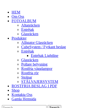
HEM
Om Oss
FOTOALBUM
Altanräcken
Entrétak
Glasräcken
Produkter
Alligator Glasräcken
CubeSystem / Fyrkant beslag
Entrétak
Entrétak Lightline
Glasräcken
Pollare belysning
Rostfria vägglampor
Rostfria rör
Stolpar
STÅLVAJERSYSTEM
ROSTFRIA BESLAG I PDF
Shop
Kontakta Oss
Gamla Hemsida