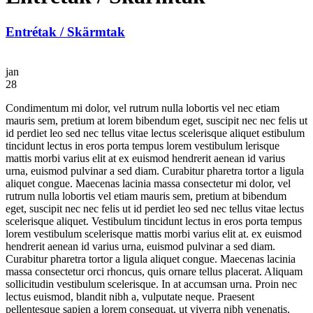
Entrétak / Skärmtak
jan
28
Condimentum mi dolor, vel rutrum nulla lobortis vel nec etiam
mauris sem, pretium at lorem bibendum eget, suscipit nec nec felis ut
id perdiet leo sed nec tellus vitae lectus scelerisque aliquet estibulum
tincidunt lectus in eros porta tempus lorem vestibulum lerisque
mattis morbi varius elit at ex euismod hendrerit aenean id varius
urna, euismod pulvinar a sed diam. Curabitur pharetra tortor a ligula
aliquet congue. Maecenas lacinia massa consectetur mi dolor, vel
rutrum nulla lobortis vel etiam mauris sem, pretium at bibendum
eget, suscipit nec nec felis ut id perdiet leo sed nec tellus vitae lectus
scelerisque aliquet. Vestibulum tincidunt lectus in eros porta tempus
lorem vestibulum scelerisque mattis morbi varius elit at. ex euismod
hendrerit aenean id varius urna, euismod pulvinar a sed diam.
Curabitur pharetra tortor a ligula aliquet congue. Maecenas lacinia
massa consectetur orci rhoncus, quis ornare tellus placerat. Aliquam
sollicitudin vestibulum scelerisque. In at accumsan urna. Proin nec
lectus euismod, blandit nibh a, vulputate neque. Praesent
pellentesque sapien a lorem consequat, ut viverra nibh venenatis.