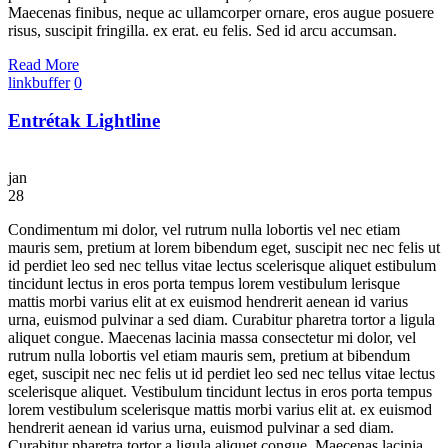
Maecenas finibus, neque ac ullamcorper ornare, eros augue posuere
risus, suscipit fringilla. ex erat. eu felis. Sed id arcu accumsan.
Read More
linkbuffer
0
Entrétak Lightline
jan
28
Condimentum mi dolor, vel rutrum nulla lobortis vel nec etiam
mauris sem, pretium at lorem bibendum eget, suscipit nec nec felis ut
id perdiet leo sed nec tellus vitae lectus scelerisque aliquet estibulum
tincidunt lectus in eros porta tempus lorem vestibulum lerisque
mattis morbi varius elit at ex euismod hendrerit aenean id varius
urna, euismod pulvinar a sed diam. Curabitur pharetra tortor a ligula
aliquet congue. Maecenas lacinia massa consectetur mi dolor, vel
rutrum nulla lobortis vel etiam mauris sem, pretium at bibendum
eget, suscipit nec nec felis ut id perdiet leo sed nec tellus vitae lectus
scelerisque aliquet. Vestibulum tincidunt lectus in eros porta tempus
lorem vestibulum scelerisque mattis morbi varius elit at. ex euismod
hendrerit aenean id varius urna, euismod pulvinar a sed diam.
Curabitur pharetra tortor a ligula aliquet congue. Maecenas lacinia