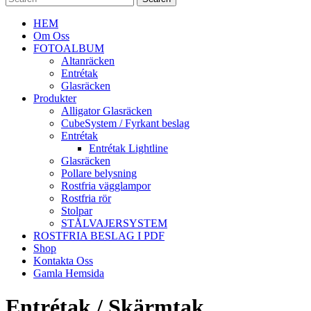
HEM
Om Oss
FOTOALBUM
Altanräcken
Entrétak
Glasräcken
Produkter
Alligator Glasräcken
CubeSystem / Fyrkant beslag
Entrétak
Entrétak Lightline
Glasräcken
Pollare belysning
Rostfria vägglampor
Rostfria rör
Stolpar
STÅLVAJERSYSTEM
ROSTFRIA BESLAG I PDF
Shop
Kontakta Oss
Gamla Hemsida
Entrétak / Skärmtak