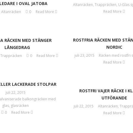
EDARE I OVAL JATOBA
Altanräcken
,
Trappräcken
,
U-Glas s
Read More
Altanräcken
0
Read More
ROSTFRIA RÄCKEN MED STÄ
IA RÄCKEN MED STÄNGER
NORDIC
LÅNGEDRAG
juli 23, 2015
Räcken med rostfri 
Trappräcken
0
Read More
Read More
ELLER LACKERADE STOLPAR
ROSTFRI VAJER RÄCKE I K
juli 22, 2015
UTFÖRANDE
alvaniserade balkongräcken med
glas
,
glasräcken
juli 22, 2015
Altanräcken
,
Trappr
0
Read More
Read More