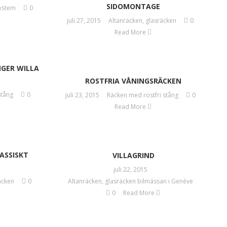
SIDOMONTAGE
ystem
0
juli 27, 2015
Altanräcken
,
glasräcken
0
Read More
NGER WILLA
ROSTFRIA VÅNINGSRÄCKEN
stång
0
juli 23, 2015
Räcken med rostfri stång
0
Read More
LASSISKT
VILLAGRIND
juli 22, 2015
äcken
0
Altanräcken
,
glasräcken bilmässan i Genève
0
Read More