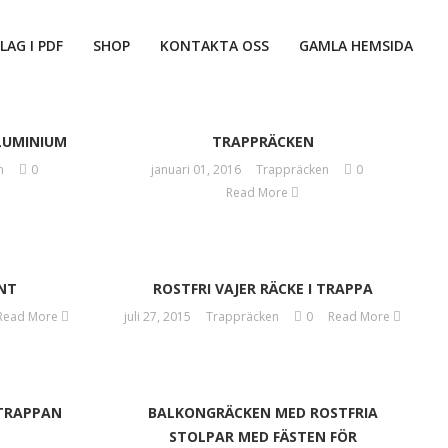
LAG I PDF
SHOP
KONTAKTA OSS
GAMLA HEMSIDA
ALUMINIUM
TRAPPRÄCKEN
n
0
januari 01, 2016
Trappräcken
0
Read More
NT
ROSTFRI VAJER RÄCKE I TRAPPA
Read More
juli 27, 2015
Trappräcken
0
Read More
 TRAPPAN
BALKONGRÄCKEN MED ROSTFRIA
STOLPAR MED FÄSTEN FÖR