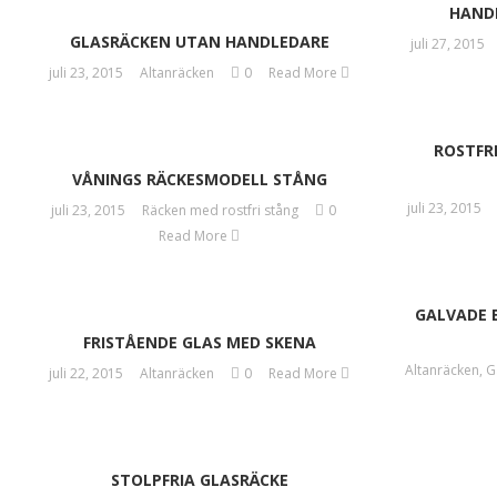
HANDL
GLASRÄCKEN UTAN HANDLEDARE
juli 27, 2015
juli 23, 2015
Altanräcken
0
Read More
ROSTFR
VÅNINGS RÄCKESMODELL STÅNG
juli 23, 2015
juli 23, 2015
Räcken med rostfri stång
0
Read More
GALVADE 
FRISTÅENDE GLAS MED SKENA
Altanräcken
,
G
juli 22, 2015
Altanräcken
0
Read More
STOLPFRIA GLASRÄCKE