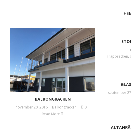
HE
STO
Trappräcken
,
GLA
september 27
BALKONGRÄCKEN
november 20, 2016
Balkongräcken
0
Read More
ALTANRÄ