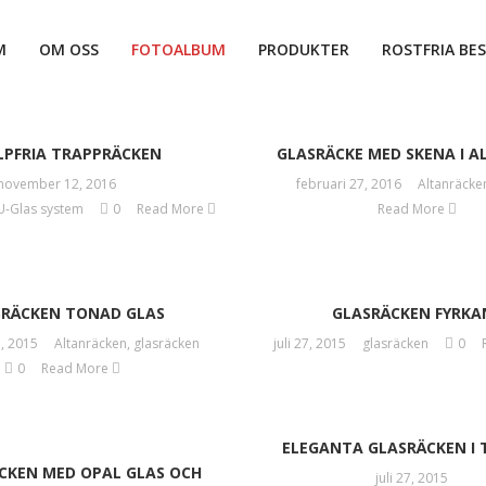
M
OM OSS
FOTOALBUM
PRODUKTER
ROSTFRIA BES
LPFRIA TRAPPRÄCKEN
GLASRÄCKE MED SKENA I 
november 12, 2016
februari 27, 2016
Altanräcke
U-Glas system
0
Read More
Read More
SRÄCKEN TONAD GLAS
GLASRÄCKEN FYRKA
, 2015
Altanräcken
,
glasräcken
juli 27, 2015
glasräcken
0
0
Read More
ELEGANTA GLASRÄCKEN I
CKEN MED OPAL GLAS OCH
juli 27, 2015