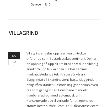
Genève
0
VILLAGRIND
Villa grindar delas upp i samma omtyckta
JUL
utförande som Bostadsstaket sortiment. De har
22
en öppning på upp till 6 m bred som dubbelbladig
grind och upp till 2 m höga. De har samma
marknadsledande teknik som gör våran
Slaggrindar till Skandinaviens bästa slaggrindar,
enligt våra kunder. Bostadsslag grindar kan även
fås som gånggrindar. Finns både manuellt
manövrerad och med automatisk drift
Konstruerade och tillverkade för att öppna och
stänga lätt tack vare EASY OPEN gångjärnssystem