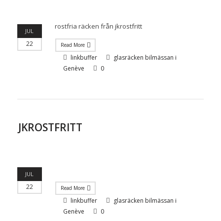
rostfria räcken från jkrostfritt
JUL
22
Read More
linkbuffer
glasräcken bilmässan i
Genève
0
JKROSTFRITT
JUL
22
Read More
linkbuffer
glasräcken bilmässan i
Genève
0