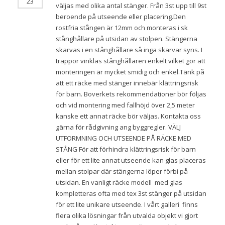
23
väljas med olika antal stänger. Från 3st upp till 9st
beroende på utseende eller placering.Den
rostfria stången är 12mm och monteras i sk
stånghållare på utsidan av stolpen. Stängerna
skarvas i en stånghållare så inga skarvar syns. I
trappor vinklas stånghållaren enkelt vilket gör att
monteringen är mycket smidig och enkel.Tänk på
att ett räcke med stänger innebär klättringsrisk
för barn. Boverkets rekommendationer bör följas
och vid montering med fallhöjd över 2,5 meter
kanske ett annat räcke bör väljas. Kontakta oss
gärna för rådgivning ang byggregler. VÄLJ
UTFORMNING OCH UTSEENDE PÅ RÄCKE MED
STÅNG För att förhindra klättringsrisk för barn
eller för ett lite annat utseende kan glas placeras
mellan stolpar där stängerna löper förbi på
utsidan. En vanligt räcke modell med glas
kompletteras ofta med tex 3st stänger på utsidan
för ett lite unikare utseende. I vårt galleri finns
flera olika lösningar från utvalda objekt vi gjort