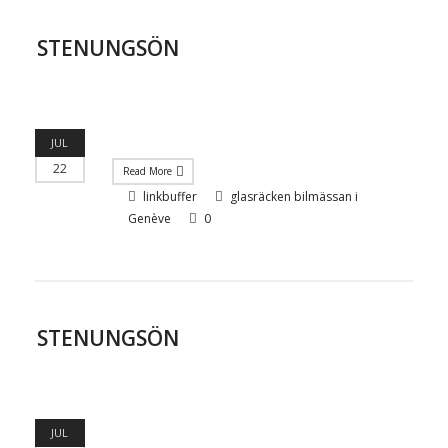
STENUNGSÖN
JUL
22
Read More
linkbuffer
glasräcken bilmässan i
Genève
0
STENUNGSÖN
JUL