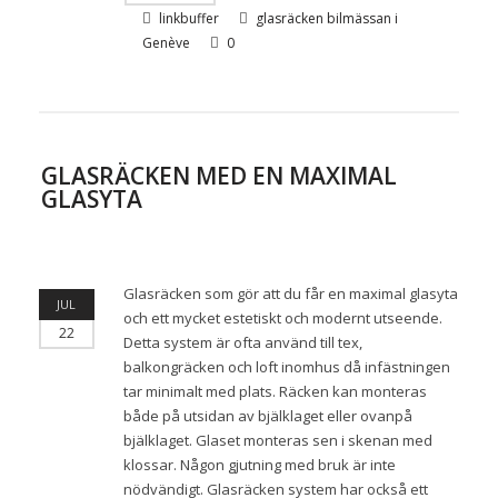
linkbuffer
glasräcken bilmässan i
Genève
0
GLASRÄCKEN MED EN MAXIMAL
GLASYTA
Glasräcken som gör att du får en maximal glasyta
JUL
och ett mycket estetiskt och modernt utseende.
22
Detta system är ofta använd till tex,
balkongräcken och loft inomhus då infästningen
tar minimalt med plats. Räcken kan monteras
både på utsidan av bjälklaget eller ovanpå
bjälklaget. Glaset monteras sen i skenan med
klossar. Någon gjutning med bruk är inte
nödvändigt. Glasräcken system har också ett