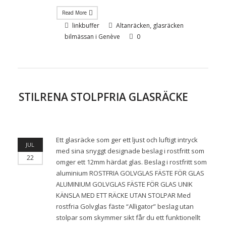
Read More
,
linkbuffer
Altanräcken
glasräcken
bilmässan i Genève
0
STILRENA STOLPFRIA GLASRÄCKE
Ett glasräcke som ger ett ljust och luftigt intryck
JUL
med sina snyggt designade beslag i rostfritt som
22
omger ett 12mm härdat glas. Beslag i rostfritt som
aluminium ROSTFRIA GOLVGLAS FÄSTE FÖR GLAS
ALUMINIUM GOLVGLAS FÄSTE FÖR GLAS UNIK
KÄNSLA MED ETT RÄCKE UTAN STOLPAR Med
rostfria Golvglas fäste “Alligator” beslag utan
stolpar som skymmer sikt får du ett funktionellt