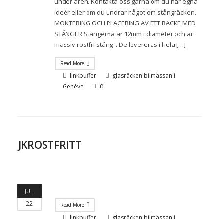
under åren. Kontakta oss gärna om du har egna
ideér eller om du undrar något om stångräcken.
MONTERING OCH PLACERING AV ETT RÄCKE MED
STÄNGER Stängerna är 12mm i diameter och är
massiv rostfri stång . De levereras i hela […]
Read More
linkbuffer
glasräcken bilmässan i
Genève
0
JKROSTFRITT
JUL
22
Read More
linkbuffer
glasräcken bilmässan i