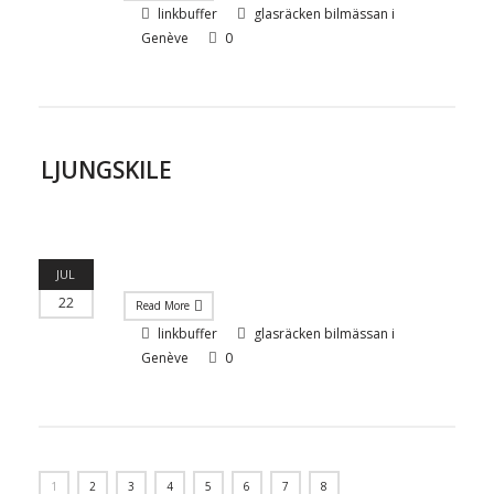
linkbuffer
glasräcken bilmässan i
Genève
0
LJUNGSKILE
JUL
22
Read More
linkbuffer
glasräcken bilmässan i
Genève
0
1
2
3
4
5
6
7
8