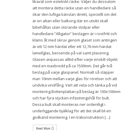
likaväl som estetiskt räcke. Väljer du dessutom
att montera detta räcke utan en handledare så
ökar den luftiga känslan direkt, speciellt om det
är en altan eller balkong där en utsikt skall
bibehållas utan störande stolpar eller
handledare.”Alligator” beslagen är i rostfritt och
kläms åt med skruv genom glaset som antingen
är ett 12 mm härdat eller ett 12,76 mm härdat
lamellglas, beroende på val samt placering.
Glasen anpassas alltid efter varje enskilt objekt
med en maxbredd på ca 1500mm. Det går två
beslag på varje glaspanel. Normalt så släpper
man 10mm mellan varje glas för rörelser och att
undvika vindfång. Värt att veta och tänka på vid
montering Bottenplattan på beslag är 100x100mm
och har fyra stycken infästningshål för bult.
Dessa bult skall monteras ner ordentligt i
underliggande bjälklag för att det skall bli en
godkänd montering. I en träkonstruktion […]
Read More