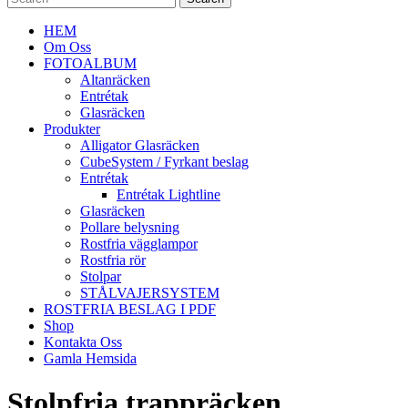
HEM
Om Oss
FOTOALBUM
Altanräcken
Entrétak
Glasräcken
Produkter
Alligator Glasräcken
CubeSystem / Fyrkant beslag
Entrétak
Entrétak Lightline
Glasräcken
Pollare belysning
Rostfria vägglampor
Rostfria rör
Stolpar
STÅLVAJERSYSTEM
ROSTFRIA BESLAG I PDF
Shop
Kontakta Oss
Gamla Hemsida
Stolpfria trappräcken