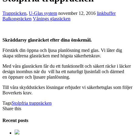
Trappräcken
,
U-Glas system
november 12, 2016
linkbuffer
Balkongräcken
Vånings glasräcken
Skräddarsy glasräcket efter dina önskemål.
Förstärk din öppna och ljusa planlösning med glas. Vi låter dig
skapa stilrena glasräcken med högsta säkerhetskrav.
Med våra glasräcken får du ett funktionellt och säkert räcke i läcker
design inomhus när du vill ha ett naturligt ljusinfall och därmed
en öppnare och ljusare planlösning.
Till våra skyddsräckes lösningar erbjuder vi säkerhetsglas som följer
Boverkets krav.
Tags
Stolpfria trappräcken
Share this
Recent posts