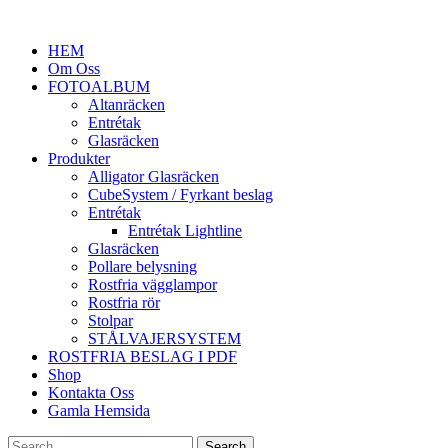
HEM
Om Oss
FOTOALBUM
Altanräcken
Entrétak
Glasräcken
Produkter
Alligator Glasräcken
CubeSystem / Fyrkant beslag
Entrétak
Entrétak Lightline
Glasräcken
Pollare belysning
Rostfria vägglampor
Rostfria rör
Stolpar
STÅLVAJERSYSTEM
ROSTFRIA BESLAG I PDF
Shop
Kontakta Oss
Gamla Hemsida