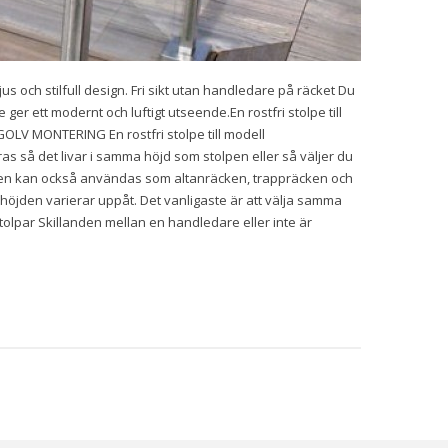
 och stilfull design. Fri sikt utan handledare på räcket Du
er ett modernt och luftigt utseende.En rostfri stolpe till
LV MONTERING En rostfri stolpe till modell
så det livar i samma höjd som stolpen eller så väljer du
räcken kan också användas som altanräcken, trappräcken och
jden varierar uppåt. Det vanligaste är att välja samma
stolpar Skillanden mellan en handledare eller inte är