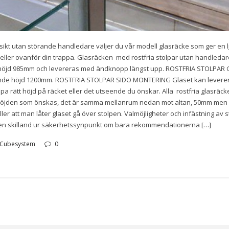
kt utan störande handledare väljer du vår modell glasräcke som ger en ljus
eller ovanför din trappa. Glasräcken med rostfria stolpar utan handledare g
 höjd 985mm och levereras med ändknopp längst upp. ROSTFRIA STOLPAR GO
nde höjd 1200mm. ROSTFRIA STOLPAR SIDO MONTERING Glaset kan levereras 
apa rätt höjd på räcket eller det utseende du önskar. Alla rostfria glas
 höjden som önskas, det är samma mellanrum nedan mot altan, 50mm men hö
ler att man låter glaset gå över stolpen. Valmöjligheter och infästning av 
 ingen skilland ur säkerhetssynpunkt om bara rekommendationerna […]
Cubesystem
0