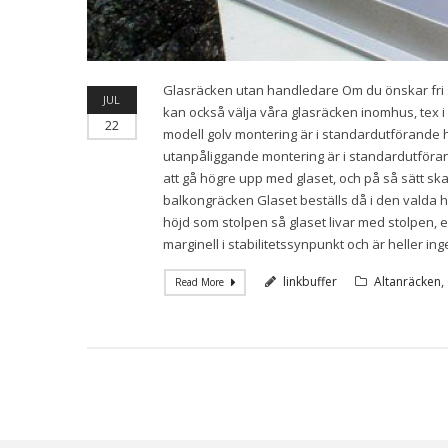
Glasräcken utan handledare Om du önskar fri si
JUL
kan också välja våra glasräcken inomhus, tex i 
22
modell golv montering är i standardutförande
utanpåliggande montering är i standardutföra
att gå högre upp med glaset, och på så sätt sk
balkongräcken Glaset beställs då i den valda
höjd som stolpen så glaset livar med stolpen, el
marginell i stabilitetssynpunkt och är heller
,
linkbuffer
Altanräcken
Read More