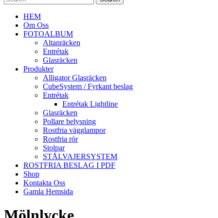
HEM
Om Oss
FOTOALBUM
Altanräcken
Entrétak
Glasräcken
Produkter
Alligator Glasräcken
CubeSystem / Fyrkant beslag
Entrétak
Entrétak Lightline
Glasräcken
Pollare belysning
Rostfria vägglampor
Rostfria rör
Stolpar
STÅLVAJERSYSTEM
ROSTFRIA BESLAG I PDF
Shop
Kontakta Oss
Gamla Hemsida
Mölnlycke