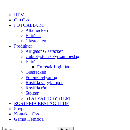
HEM
Om Oss
FOTOALBUM
Altanräcken
Entrétak
Glasräcken
Produkter
Alligator Glasräcken
CubeSystem / Fyrkant beslag
Entrétak
Entrétak Lightline
Glasräcken
Pollare belysning
Rostfria vägglampor
Rostfria rör
Stolpar
STÅLVAJERSYSTEM
ROSTFRIA BESLAG I PDF
Shop
Kontakta Oss
Gamla Hemsida