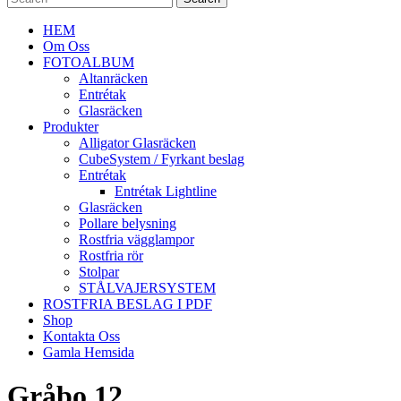
HEM
Om Oss
FOTOALBUM
Altanräcken
Entrétak
Glasräcken
Produkter
Alligator Glasräcken
CubeSystem / Fyrkant beslag
Entrétak
Entrétak Lightline
Glasräcken
Pollare belysning
Rostfria vägglampor
Rostfria rör
Stolpar
STÅLVAJERSYSTEM
ROSTFRIA BESLAG I PDF
Shop
Kontakta Oss
Gamla Hemsida
Gråbo 12