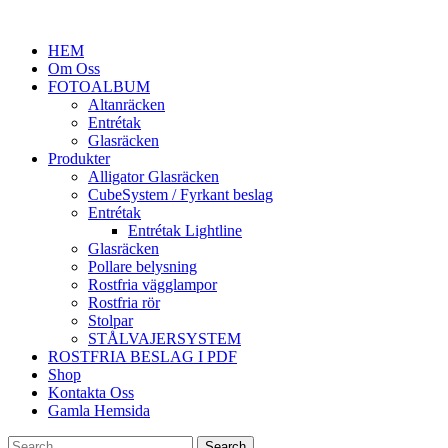
HEM
Om Oss
FOTOALBUM
Altanräcken
Entrétak
Glasräcken
Produkter
Alligator Glasräcken
CubeSystem / Fyrkant beslag
Entrétak
Entrétak Lightline
Glasräcken
Pollare belysning
Rostfria vägglampor
Rostfria rör
Stolpar
STÅLVAJERSYSTEM
ROSTFRIA BESLAG I PDF
Shop
Kontakta Oss
Gamla Hemsida