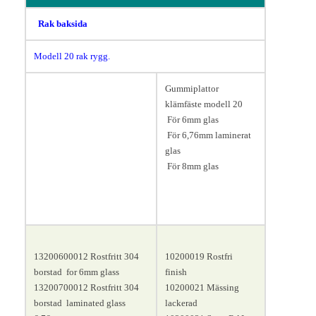
Rak baksida
Modell 20 rak rygg.
Gummiplattor
klämfäste modell 20
Längd 50, bredd 26, höjd 40
För 6mm glas
mm.
För 6,76mm laminerat
glas
För 8mm glas
13200600012
Rostfritt 304
10200019 Rostfri
borstad
for 6mm glass
finish
13200700012
Rostfritt 304
10200021 Mässing
borstad
laminated glass
lackerad