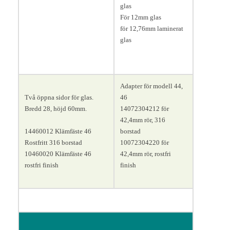
glas
För 12mm glas
för 12,76mm laminerat
glas
Adapter för modell 44,
Två öppna sidor för glas.
46
Bredd 28, höjd 60mm.
14072304212 för
42,4mm rör, 316
14460012 Klämfäste 46
borstad
Rostfritt 316 borstad
10072304220 för
10460020 Klämfäste 46
42,4mm rör, rostfri
rostfri finish
finish