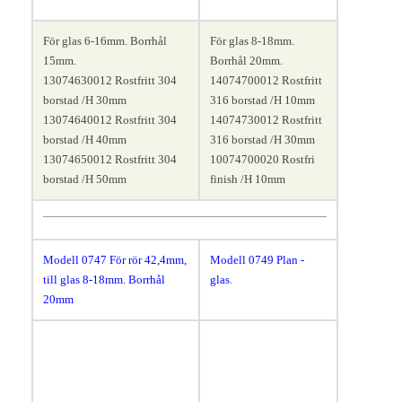
För glas 6-16mm. Borrhål
För glas 8-18mm.
15mm.
Borrhål 20mm.
13074630012 Rostfritt 304
14074700012 Rostfritt
borstad /H 30mm
316 borstad /H 10mm
13074640012 Rostfritt 304
14074730012 Rostfritt
borstad /H 40mm
316 borstad /H 30mm
13074650012 Rostfritt 304
10074700020 Rostfri
borstad /H 50mm
finish /H 10mm
Modell 0747
För rör 42,4mm,
Modell 0749
Plan -
till glas 8-18mm. Borrhål
glas
.
20mm