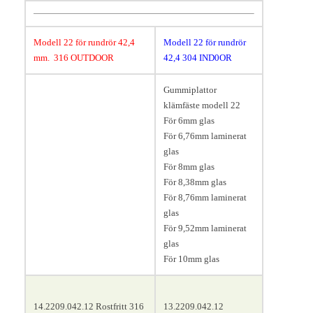
Modell 22 för rundrör 42,4
Modell 22 för rundrör
mm
. 316 OUTDOOR
42,4
304 IND0OR
0
0
Längd 63, bredd 28-30, höjd
Gummiplattor
45 mm.
klämfäste modell 22
För 6mm glas
För 6,76mm laminerat
glas
För 8mm glas
För 8,38mm glas
För 8,76mm laminerat
glas
För 9,52mm laminerat
glas
För 10mm glas
14.2209.042.12 Rostfritt 316
13.2209.042.12