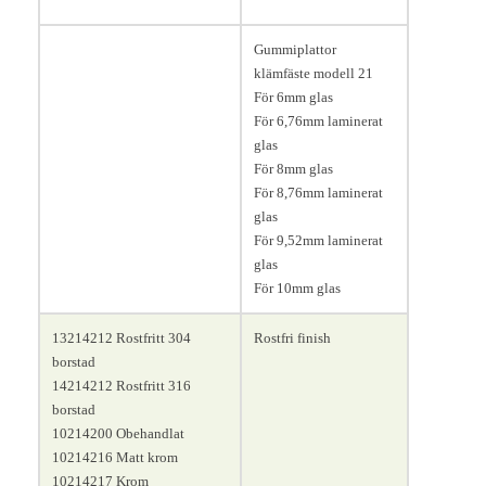
Längd 45, bredd 30, höjd 45
Gummiplattor
mm.
klämfäste modell 21
För 6mm glas
För 6,76mm laminerat
glas
För 8mm glas
För 8,76mm laminerat
glas
För 9,52mm laminerat
glas
För 10mm glas
13214212 Rostfritt 304
Rostfri finish
borstad
14214212 Rostfritt 316
borstad
10214200 Obehandlat
10214216 Matt krom
10214217 Krom