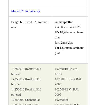
Modell 25 för rak rygg.
Längd 63, bredd 32, höjd 45
Gummiplattor
mm.
klämfäste modell 25
För 10,76mm laminerat
glas
för 12mm glas
För 12,76mm laminerat
glas
13250012 Rostfritt 304
10250019 Rostfri
borstad
finish
14250012 Rostfritt 316
10250031 Svart RAL
borstad
9005
14250010 Rostfritt 316
10250032 Vit RAL
polerad
9005
10254200 Obehandlat
10250036
10250016 Matt krom
Aluminiumgrå RAL