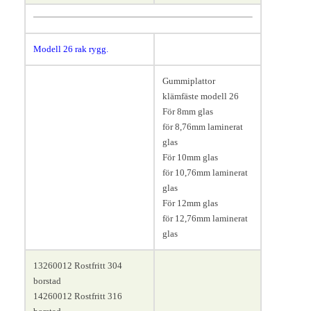
Modell 26 rak rygg
.
Längd 55, bredd 35, höjd 55
Gummiplattor
mm.
klämfäste modell 26
För 8mm glas
för 8,76mm laminerat
glas
För 10mm glas
för 10,76mm laminerat
glas
För 12mm glas
för 12,76mm laminerat
glas
13260012 Rostfritt 304
borstad
14260012 Rostfritt 316