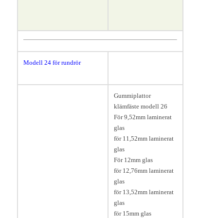
Modell 24 för rundrör
42,
4
mm
.
Längd 55, bredd 40, höjd 70
Gummiplattor
mm.
klämfäste modell 26
För 9,52mm laminerat
glas
för 11,52mm laminerat
glas
För 12mm glas
för 12,76mm laminerat
glas
för 13,52mm laminerat
glas
för 15mm glas