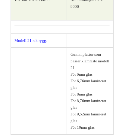
9006
Modell 21 rak rygg.
Längd 45, bredd 30, höjd 45
Gummiplattor som
mm.
passar klämfäste modell
21
För 6mm glas
För 6,76mm laminerat
glas
För 8mm glas
För 8,76mm laminerat
glas
För 9,52mm laminerat
glas
För 10mm glas