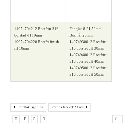
14074704212 Rostfritt 316
För glas 8-21,52mm.
borstad /H 10mm
Borrhål 26mm.
10074704220 Rostfri finish
14074930012 Rostfritt
/H 10mm
316 borstad /H 30mm
14074940012 Rostfritt
316 borstad /H 40mm
14074950012 Rostfritt
316 borstad /H 50mm
Entrétak Lightline
Rostfria täcklock / fläns
1