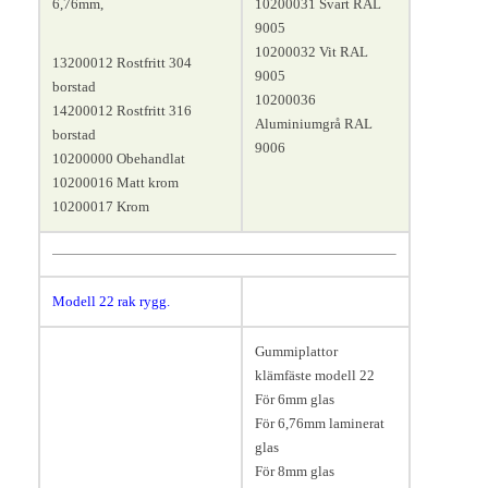
6,76mm,
10200031 Svart RAL
9005
10200032 Vit RAL
13200012 Rostfritt 304
9005
borstad
10200036
14200012 Rostfritt 316
Aluminiumgrå RAL
borstad
9006
10200000 Obehandlat
10200016 Matt krom
10200017 Krom
Modell 22 rak rygg.
Gummiplattor
klämfäste modell 22
För 6mm glas
Längd 63, bredd 30, höjd 45
För 6,76mm laminerat
mm.
glas
För 8mm glas