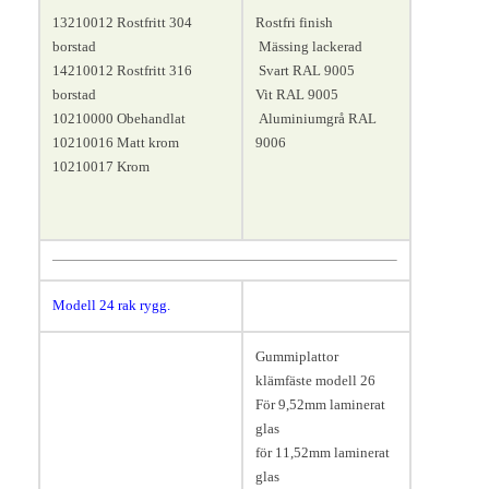
13210012 Rostfritt 304
Rostfri finish
borstad
Mässing lackerad
14210012 Rostfritt 316
Svart RAL 9005
borstad
Vit RAL 9005
10210000 Obehandlat
Aluminiumgrå RAL
10210016 Matt krom
9006
10210017 Krom
Modell 24 rak rygg
.
Längd 55, bredd 40, höjd 70
Gummiplattor
mm.
klämfäste modell 26
För 9,52mm laminerat
glas
för 11,52mm laminerat
glas