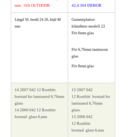
mm
. 316 OUTDOOR
42,4
304 IND0OR
0
0
Gummiplattor
Längd 50, bredd 24-26, höjd 40
klämfäste modell 22
mm.
För 6mm glas
För 6,76mm laminerat
glas
För 8mm glas
14 2007 042 12
Rostfritt
13 2007 042
borstad
for laminated 6,76mm
12
Rostfritt borstad
for
glass
laminated 6,76mm
14 2006 042 12
Rostfritt
glass
borstad
glass 6,mm
13 2006 042
12
Rostfritt
borstad
glass 6,mm