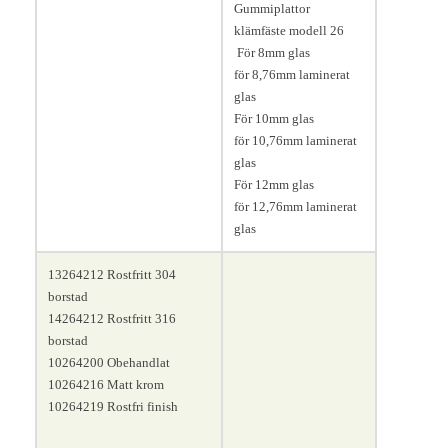
Längd 55, bredd 35, höjd 55
Gummiplattor
mm.
klämfäste modell 26
För 8mm glas
för 8,76mm laminerat
glas
För 10mm glas
för 10,76mm laminerat
glas
För 12mm glas
för 12,76mm laminerat
glas
13264212 Rostfritt 304
borstad
14264212 Rostfritt 316
borstad
10264200 Obehandlat
10264216 Matt krom
10264219 Rostfri finish