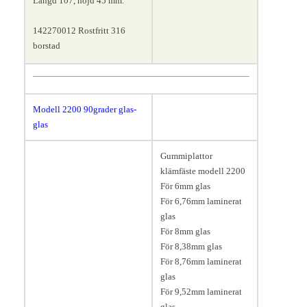
Längd 107, höjd 45 mm.
142270012 Rostfritt 316
borstad
Modell 2200
90grader glas-
glas
Gummiplattor
klämfäste modell 2200
För 6mm glas
För 6,76mm laminerat
glas
För 8mm glas
För 8,38mm glas
För 8,76mm laminerat
glas
För 9,52mm laminerat
glas