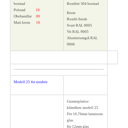
borstad
Rostfritt 304 borstad
Polerad
10
Krom
Obehandlat
00
Rostfri finish
Matt krom
16
Svart RAL 9005
Vit RAL 9005
Aluminiumgrå RAL
9006
Modell 25 för rundrör
4,4
mm.
Längd 63, bredd 32, höjd 45
Gummiplattor
mm.
klämfäste modell 25
För 10,76mm laminerat
glas
för 12mm glas