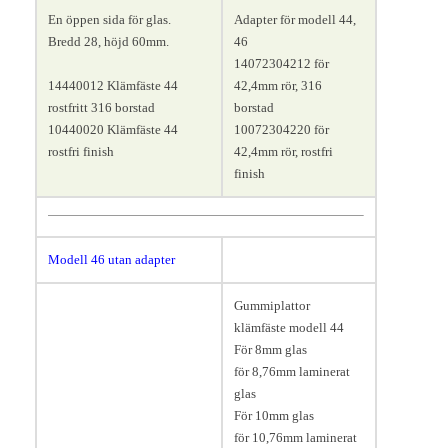
En öppen sida för glas.
Adapter för modell 44,
Bredd 28, höjd 60mm.
46
14072304212 för
14440012 Klämfäste 44
42,4mm rör, 316
rostfritt 316 borstad
borstad
10440020 Klämfäste 44
10072304220 för
rostfri finish
42,4mm rör, rostfri
finish
Modell 46
utan adapter
Gummiplattor
klämfäste modell 44
För 8mm glas
för 8,76mm laminerat
glas
För 10mm glas
för 10,76mm laminerat