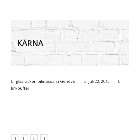
KÄRNA
glasräcken bilmässan i Genève
juli 22, 2015
linkbuffer