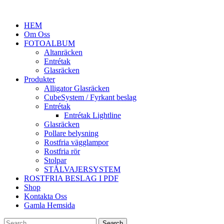
HEM
Om Oss
FOTOALBUM
Altanräcken
Entrétak
Glasräcken
Produkter
Alligator Glasräcken
CubeSystem / Fyrkant beslag
Entrétak
Entrétak Lightline
Glasräcken
Pollare belysning
Rostfria vägglampor
Rostfria rör
Stolpar
STÅLVAJERSYSTEM
ROSTFRIA BESLAG I PDF
Shop
Kontakta Oss
Gamla Hemsida