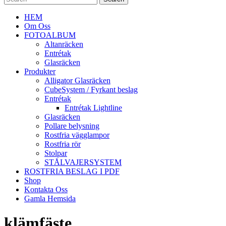
HEM
Om Oss
FOTOALBUM
Altanräcken
Entrétak
Glasräcken
Produkter
Alligator Glasräcken
CubeSystem / Fyrkant beslag
Entrétak
Entrétak Lightline
Glasräcken
Pollare belysning
Rostfria vägglampor
Rostfria rör
Stolpar
STÅLVAJERSYSTEM
ROSTFRIA BESLAG I PDF
Shop
Kontakta Oss
Gamla Hemsida
klämfäste