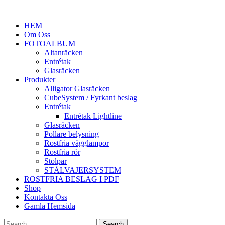
HEM
Om Oss
FOTOALBUM
Altanräcken
Entrétak
Glasräcken
Produkter
Alligator Glasräcken
CubeSystem / Fyrkant beslag
Entrétak
Entrétak Lightline
Glasräcken
Pollare belysning
Rostfria vägglampor
Rostfria rör
Stolpar
STÅLVAJERSYSTEM
ROSTFRIA BESLAG I PDF
Shop
Kontakta Oss
Gamla Hemsida