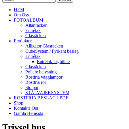
HEM
Om Oss
FOTOALBUM
Altanräcken
Entrétak
Glasräcken
Produkter
Alligator Glasräcken
CubeSystem / Fyrkant beslag
Entrétak
Entrétak Lightline
Glasräcken
Pollare belysning
Rostfria vägglampor
Rostfria rör
Stolpar
STÅLVAJERSYSTEM
ROSTFRIA BESLAG I PDF
Shop
Kontakta Oss
Gamla Hemsida
Trivsel hus