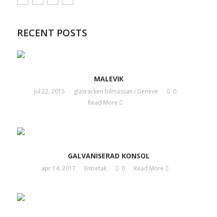
RECENT POSTS
MALEVIK
jul 22, 2015
glasräcken bilmässan i Genève
0
Read More
GALVANISERAD KONSOL
apr 14, 2017
Entretak
0
Read More