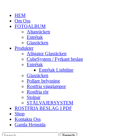
HEM
Om Oss
FOTOALBUM
Altanräcken
Entrétak
Glasräcken
Produkter
Alligator Glasräcken
CubeSystem / Fyrkant beslag
Entrétak
Entrétak Lightline
Glasräcken
Pollare belysning
Rostfria vägglampor
Rostfria rör
Stolpar
STÅLVAJERSYSTEM
ROSTFRIA BESLAG I PDF
Shop
Kontakta Oss
Gamla Hemsida