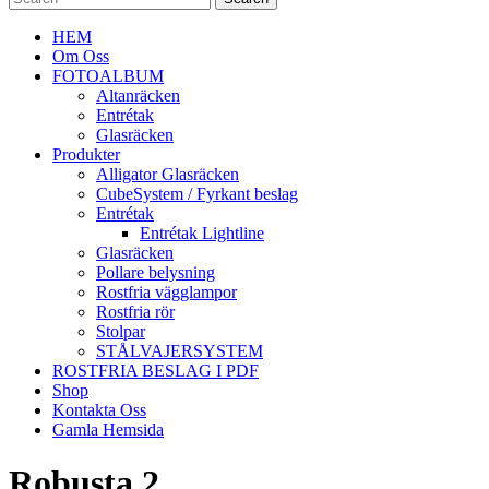
HEM
Om Oss
FOTOALBUM
Altanräcken
Entrétak
Glasräcken
Produkter
Alligator Glasräcken
CubeSystem / Fyrkant beslag
Entrétak
Entrétak Lightline
Glasräcken
Pollare belysning
Rostfria vägglampor
Rostfria rör
Stolpar
STÅLVAJERSYSTEM
ROSTFRIA BESLAG I PDF
Shop
Kontakta Oss
Gamla Hemsida
Robusta 2