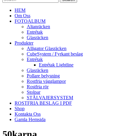
HEM
Om Oss
FOTOALBUM
Altanräcken
Entrétak
Glasräcken
Produkter
Alligator Glasräcken
CubeSystem / Fyrkant beslag
Entrétak
Entrétak Lightline
Glasräcken
Pollare belysning
Rostfria vägglampor
Rostfria rör
Stolpar
STÅLVAJERSYSTEM
ROSTFRIA BESLAG I PDF
Shop
Kontakta Oss
Gamla Hemsida
50karna