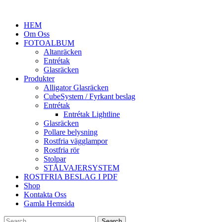
HEM
Om Oss
FOTOALBUM
Altanräcken
Entrétak
Glasräcken
Produkter
Alligator Glasräcken
CubeSystem / Fyrkant beslag
Entrétak
Entrétak Lightline
Glasräcken
Pollare belysning
Rostfria vägglampor
Rostfria rör
Stolpar
STÅLVAJERSYSTEM
ROSTFRIA BESLAG I PDF
Shop
Kontakta Oss
Gamla Hemsida