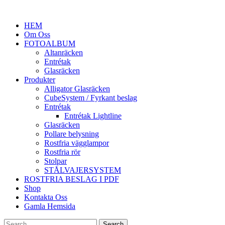
HEM
Om Oss
FOTOALBUM
Altanräcken
Entrétak
Glasräcken
Produkter
Alligator Glasräcken
CubeSystem / Fyrkant beslag
Entrétak
Entrétak Lightline
Glasräcken
Pollare belysning
Rostfria vägglampor
Rostfria rör
Stolpar
STÅLVAJERSYSTEM
ROSTFRIA BESLAG I PDF
Shop
Kontakta Oss
Gamla Hemsida