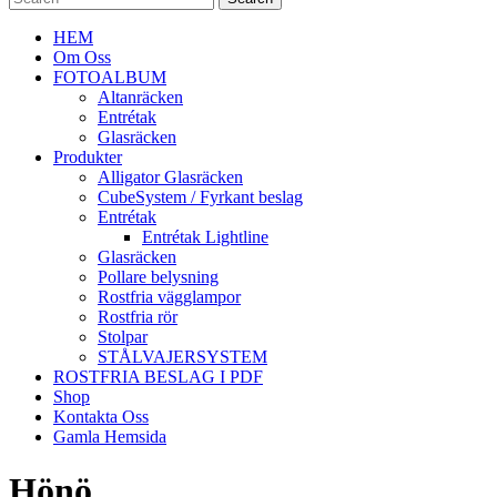
HEM
Om Oss
FOTOALBUM
Altanräcken
Entrétak
Glasräcken
Produkter
Alligator Glasräcken
CubeSystem / Fyrkant beslag
Entrétak
Entrétak Lightline
Glasräcken
Pollare belysning
Rostfria vägglampor
Rostfria rör
Stolpar
STÅLVAJERSYSTEM
ROSTFRIA BESLAG I PDF
Shop
Kontakta Oss
Gamla Hemsida
Hönö