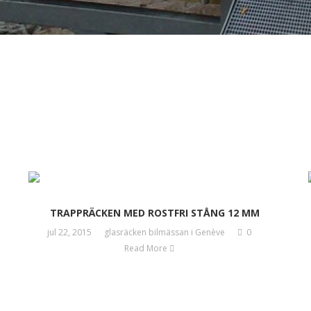
TRAPPRÄCKEN MED ROSTFRI STÅNG 12 MM
jul 22, 2015
glasräcken bilmässan i Genève
0
Read More