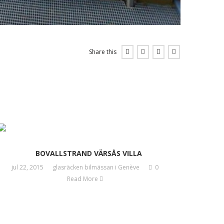
Share this
BOVALLSTRAND VÄRSÅS VILLA
jul 22, 2015
glasräcken bilmässan i Genève
0
Read More