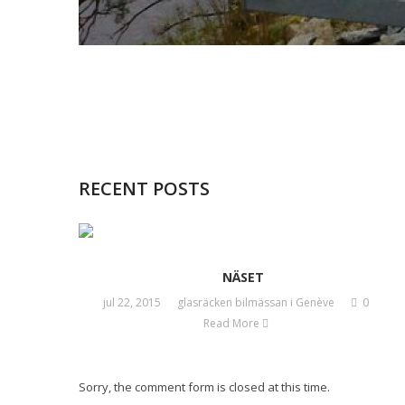
RECENT POSTS
NÄSET
jul 22, 2015
glasräcken bilmässan i Genève
0
Read More
Sorry, the comment form is closed at this time.