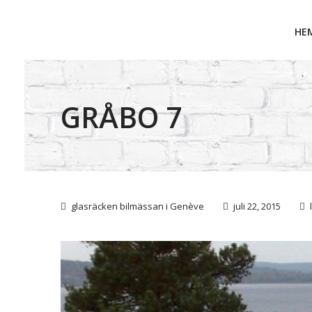
HE
GRÅBO 7
glasräcken bilmässan i Genève
juli 22, 2015