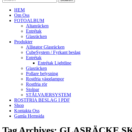
HEM
Om Oss
FOTOALBUM
Altanräcken
Entrétak
Glasräcken
Produkter
Alligator Glasräcken
CubeSystem / Fyrkant beslag
Entrétak
Entrétak Lightline
Glasräcken
Pollare belysning
Rostfria vägglampor
Rostfria rör
Stolpar
STÅLVAJERSYSTEM
ROSTFRIA BESLAG I PDF
Shop
Kontakta Oss
Gamla Hemsida
Tag Archives: GLASRÄCKE 