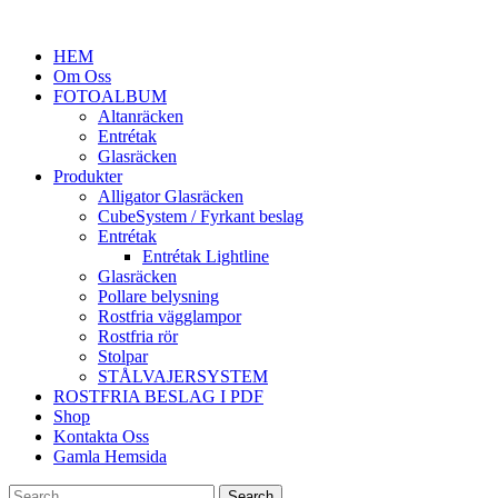
HEM
Om Oss
FOTOALBUM
Altanräcken
Entrétak
Glasräcken
Produkter
Alligator Glasräcken
CubeSystem / Fyrkant beslag
Entrétak
Entrétak Lightline
Glasräcken
Pollare belysning
Rostfria vägglampor
Rostfria rör
Stolpar
STÅLVAJERSYSTEM
ROSTFRIA BESLAG I PDF
Shop
Kontakta Oss
Gamla Hemsida