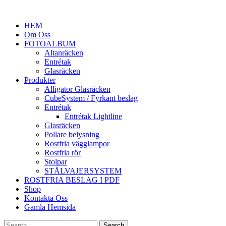
HEM
Om Oss
FOTOALBUM
Altanräcken
Entrétak
Glasräcken
Produkter
Alligator Glasräcken
CubeSystem / Fyrkant beslag
Entrétak
Entrétak Lightline
Glasräcken
Pollare belysning
Rostfria vägglampor
Rostfria rör
Stolpar
STÅLVAJERSYSTEM
ROSTFRIA BESLAG I PDF
Shop
Kontakta Oss
Gamla Hemsida