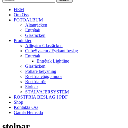
HEM
Om Oss
FOTOALBUM
Altanräcken
Entrétak
Glasräcken
Produkter
Alligator Glasräcken
CubeSystem / Fyrkant beslag
Entrétak
Entrétak Lightline
Glasräcken
Pollare belysning
Rostfria vägglampor
Rostfria rör
Stolpar
STÅLVAJERSYSTEM
ROSTFRIA BESLAG I PDF
Shop
Kontakta Oss
Gamla Hemsida
stolpar