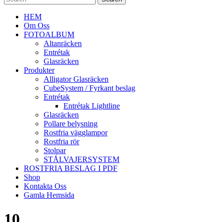
HEM
Om Oss
FOTOALBUM
Altanräcken
Entrétak
Glasräcken
Produkter
Alligator Glasräcken
CubeSystem / Fyrkant beslag
Entrétak
Entrétak Lightline
Glasräcken
Pollare belysning
Rostfria vägglampor
Rostfria rör
Stolpar
STÅLVAJERSYSTEM
ROSTFRIA BESLAG I PDF
Shop
Kontakta Oss
Gamla Hemsida
10