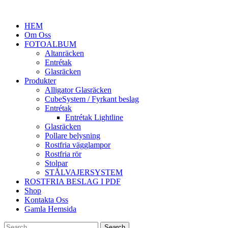
HEM
Om Oss
FOTOALBUM
Altanräcken
Entrétak
Glasräcken
Produkter
Alligator Glasräcken
CubeSystem / Fyrkant beslag
Entrétak
Entrétak Lightline
Glasräcken
Pollare belysning
Rostfria vägglampor
Rostfria rör
Stolpar
STÅLVAJERSYSTEM
ROSTFRIA BESLAG I PDF
Shop
Kontakta Oss
Gamla Hemsida