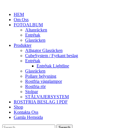
HEM
Om Oss
FOTOALBUM
Altanräcken
Entrétak
Glasräcken
Produkter
Alligator Glasräcken
CubeSystem / Fyrkant beslag
Entrétak
Entrétak Lightline
Glasräcken
Pollare belysning
Rostfria vägglampor
Rostfria rör
Stolpar
STÅLVAJERSYSTEM
ROSTFRIA BESLAG I PDF
Shop
Kontakta Oss
Gamla Hemsida