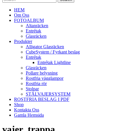
HEM
Om Oss
FOTOALBUM
Altanräcken
Entrétak
Glasräcken
Produkter
Alligator Glasräcken
CubeSystem / Fyrkant beslag
Entrétak
Entrétak Lightline
Glasräcken
Pollare belysning
Rostfria vägglampor
Rostfria rör
Stolpar
STÅLVAJERSYSTEM
ROSTFRIA BESLAG I PDF
Shop
Kontakta Oss
Gamla Hemsida
vajer_trappa_