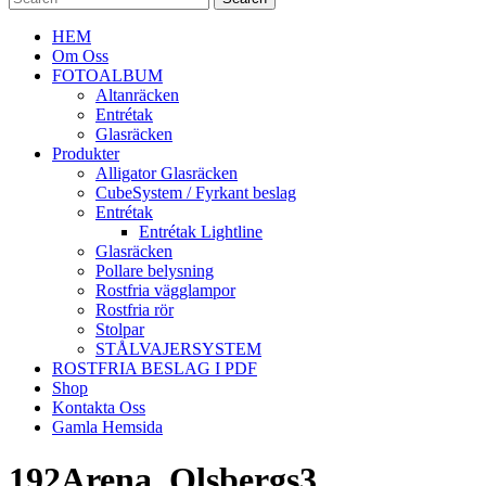
HEM
Om Oss
FOTOALBUM
Altanräcken
Entrétak
Glasräcken
Produkter
Alligator Glasräcken
CubeSystem / Fyrkant beslag
Entrétak
Entrétak Lightline
Glasräcken
Pollare belysning
Rostfria vägglampor
Rostfria rör
Stolpar
STÅLVAJERSYSTEM
ROSTFRIA BESLAG I PDF
Shop
Kontakta Oss
Gamla Hemsida
192Arena_Olsbergs3