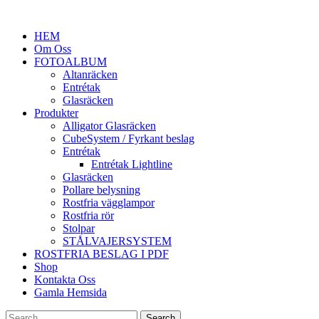
HEM
Om Oss
FOTOALBUM
Altanräcken
Entrétak
Glasräcken
Produkter
Alligator Glasräcken
CubeSystem / Fyrkant beslag
Entrétak
Entrétak Lightline
Glasräcken
Pollare belysning
Rostfria vägglampor
Rostfria rör
Stolpar
STÅLVAJERSYSTEM
ROSTFRIA BESLAG I PDF
Shop
Kontakta Oss
Gamla Hemsida