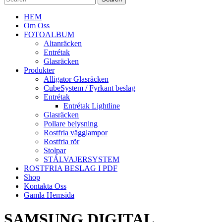
HEM
Om Oss
FOTOALBUM
Altanräcken
Entrétak
Glasräcken
Produkter
Alligator Glasräcken
CubeSystem / Fyrkant beslag
Entrétak
Entrétak Lightline
Glasräcken
Pollare belysning
Rostfria vägglampor
Rostfria rör
Stolpar
STÅLVAJERSYSTEM
ROSTFRIA BESLAG I PDF
Shop
Kontakta Oss
Gamla Hemsida
SAMSUNG DIGITAL