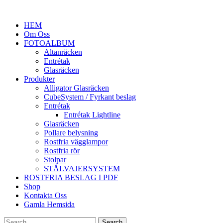
HEM
Om Oss
FOTOALBUM
Altanräcken
Entrétak
Glasräcken
Produkter
Alligator Glasräcken
CubeSystem / Fyrkant beslag
Entrétak
Entrétak Lightline
Glasräcken
Pollare belysning
Rostfria vägglampor
Rostfria rör
Stolpar
STÅLVAJERSYSTEM
ROSTFRIA BESLAG I PDF
Shop
Kontakta Oss
Gamla Hemsida