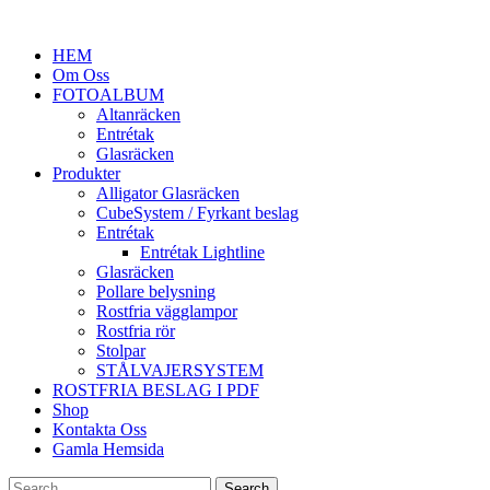
HEM
Om Oss
FOTOALBUM
Altanräcken
Entrétak
Glasräcken
Produkter
Alligator Glasräcken
CubeSystem / Fyrkant beslag
Entrétak
Entrétak Lightline
Glasräcken
Pollare belysning
Rostfria vägglampor
Rostfria rör
Stolpar
STÅLVAJERSYSTEM
ROSTFRIA BESLAG I PDF
Shop
Kontakta Oss
Gamla Hemsida