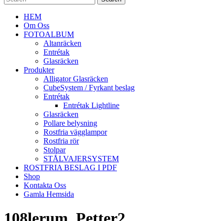
HEM
Om Oss
FOTOALBUM
Altanräcken
Entrétak
Glasräcken
Produkter
Alligator Glasräcken
CubeSystem / Fyrkant beslag
Entrétak
Entrétak Lightline
Glasräcken
Pollare belysning
Rostfria vägglampor
Rostfria rör
Stolpar
STÅLVAJERSYSTEM
ROSTFRIA BESLAG I PDF
Shop
Kontakta Oss
Gamla Hemsida
108lerum_Petter2