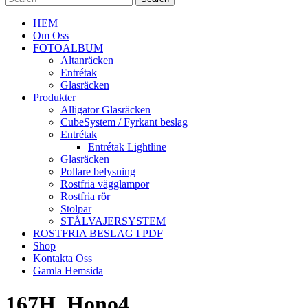
HEM
Om Oss
FOTOALBUM
Altanräcken
Entrétak
Glasräcken
Produkter
Alligator Glasräcken
CubeSystem / Fyrkant beslag
Entrétak
Entrétak Lightline
Glasräcken
Pollare belysning
Rostfria vägglampor
Rostfria rör
Stolpar
STÅLVAJERSYSTEM
ROSTFRIA BESLAG I PDF
Shop
Kontakta Oss
Gamla Hemsida
167H_Hono4