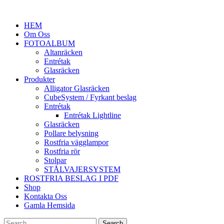
HEM
Om Oss
FOTOALBUM
Altanräcken
Entrétak
Glasräcken
Produkter
Alligator Glasräcken
CubeSystem / Fyrkant beslag
Entrétak
Entrétak Lightline
Glasräcken
Pollare belysning
Rostfria vägglampor
Rostfria rör
Stolpar
STÅLVAJERSYSTEM
ROSTFRIA BESLAG I PDF
Shop
Kontakta Oss
Gamla Hemsida